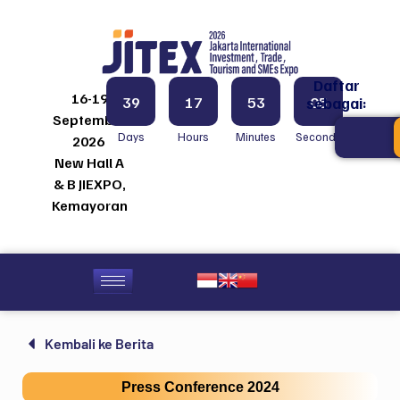
Daftar
16-19
39
17
53
05
sebagai:
September
Days
Hours
Minutes
Seconds
2026
New Hall A
& B JIEXPO,
Kemayoran
Kembali ke Berita
Press Conference 2024