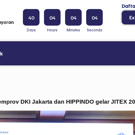
Dafta
40
04
04
03
Ex
ayoran
Days
Hours
Minutes
Seconds
ak
prov DKI Jakarta dan HIPPINDO gelar JITEX 2