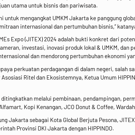
uan utama untuk bisnis dan pariwisata.
mi untuk mengangkat UMKM Jakarta ke panggung global
emitraan internasional dan pertumbuhan bisnis,” kata
MEs Expo (JITEX) 2024 adalah bukti konkret dari poten
ameran, investasi, inovasi produk lokal & UMKM, dan p
internasional dan mendorong pertumbuhan ekonomi yang
aya perkuatan perdagangan di dalam negeri, salah sat
tor Asosiasi Ritel dan Ekosistemnya, Ketua Umum HIPP
 ditingkatkan melalui pembinaan, pendampingan, per
i Alfamart, Kopi Kenangan, JCO Donut & Coffee, Wardah, 
 Jakarta sebagai Kota Global Berjuta Pesona, JITEX
rintah Provinsi DKI Jakarta dengan HIPPINDO.