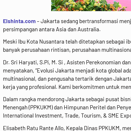
Elshinta.com
– Jakarta sedang bertransformasi menja
persimpangan antara Asia dan Australia.
Meski Ibu Kota Nusantara telah ditetapkan sebagai ib
banyak perusahaan rintisan, perusahaan multinasiona
Dr. Sri Haryati, S.Pi, M. Si , Asisten Perekonomian d
menyatakan, “Evolusi Jakarta menjadi kota global ad
multinasional, dan pengusaha tertarik dengan Jakarta
kerja yang profesional. Kami berkomitmen untuk menc
Dalam rangka mendorong Jakarta sebagai pusat bisnis
Menengah (PPKUKM) dan Himpunan Peritel dan Penyew
International Investment, Trade, Tourism, & SME Exp
Elisabeth Ratu Rante Allo, Kepala Dinas PPKUKM, me