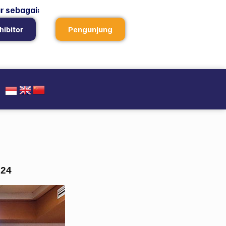
r sebagai:
hibitor
Pengunjung
024